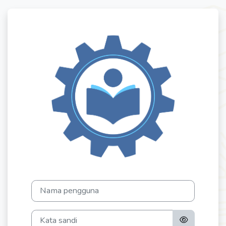
Lewati ke konten utama
Masuk ke LMS 
Nama pengguna
Kata sandi